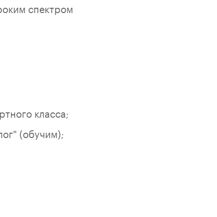
роким спектром
ртного класса;
г" (обучим);