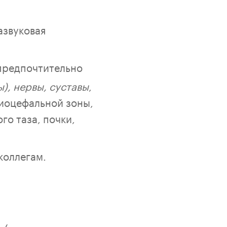
азвуковая
редпочтительно
), нервы, суставы
,
иоцефальной зоны,
го таза, почки,
коллегам.