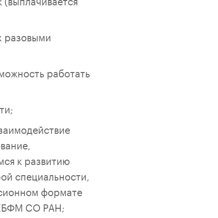
 (выплачивается
х разовыми
зможность работать
ти;
взаимодействие
вание,
мся к развитию
рой специальности,
ссионном формате
ИХБФМ СО РАН;