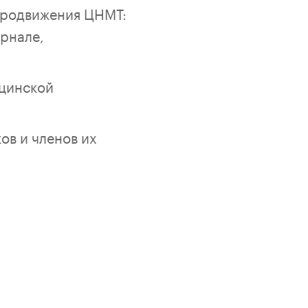
 продвижения ЦНМТ:
урнале,
цинской
ов и членов их